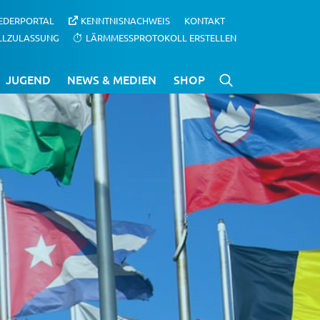
IEDERPORTAL
KENNTNISNACHWEIS
KONTAKT
LLZULASSUNG
LÄRMMESSPROTOKOLL ERSTELLEN
JUGEND
NEWS & MEDIEN
SHOP