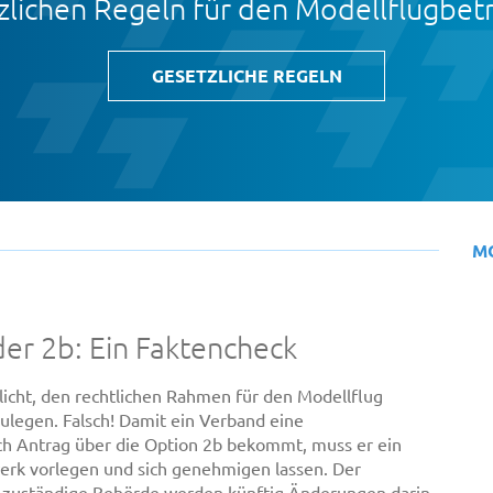
zlichen Regeln für den Modellflugbet
GESETZLICHE REGELN
M
er 2b: Ein Faktencheck
icht, den rechtlichen Rahmen für den Modellflug
zulegen. Falsch! Damit ein Verband eine
ch Antrag über die Option 2b bekommt, muss er ein
rk vorlegen und sich genehmigen lassen. Der
 zuständige Behörde werden künftig Änderungen darin