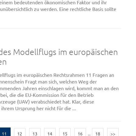
u einem bedeutenden ökonomischen Faktor und ihr
 unübersichtlich zu werden. Eine rechtliche Basis sollte
des Modellflugs im europäischen
en
ellflugs im europäischen Rechtsrahmen 11 Fragen an
onnenschein Fragt man sich, welchen Weg der
ommenden Jahren einschlagen wird, kommt man an den
bei, die die EU-Kommission für den Betrieb
zeuge (UAV) verabschiedet hat. Klar, diese
 ihrem Ursprung her nicht für die ...
11
12
13
14
15
16
...
18
>>