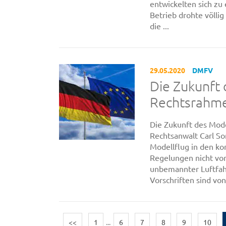
entwickelten sich z
Betrieb drohte völlig
die ...
29.05.2020
DMFV
Die Zukunft 
Rechtsrahm
Die Zukunft des Mod
Rechtsanwalt Carl S
Modellflug in den k
Regelungen nicht vor
unbemannter Luftfahr
Vorschriften sind von
<<
1
...
6
7
8
9
10