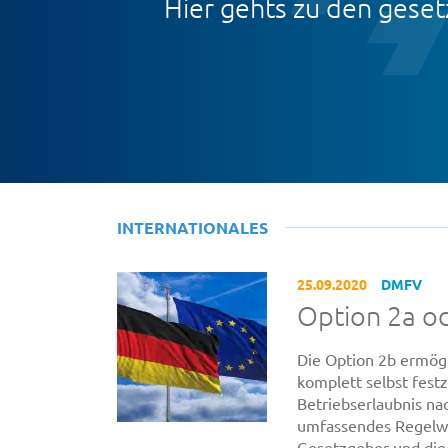
Hier gehts zu den geset
INTERNATIONALES
25.09.2020
DMFV
Option 2a od
Die Option 2b ermögl
komplett selbst fest
Betriebserlaubnis na
umfassendes Regelwe
Gesetzgeber und die