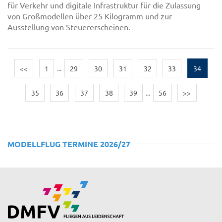
für Verkehr und digitale Infrastruktur für die Zulassung
von Großmodellen über 25 Kilogramm und zur
Ausstellung von Steuererscheinen.
<<
1
...
29
30
31
32
33
34
35
36
37
38
39
...
56
>>
MODELLFLUG TERMINE 2026/27