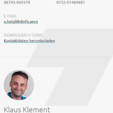
08743-969378
0152-01489881
E-MAIL
u.heigl@dmfv.aero
DOWNLOAD V-CARD
Kontaktdaten herunterladen
Klaus Klement