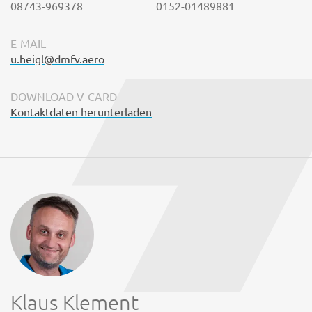
08743-969378
0152-01489881
E-MAIL
u.heigl@dmfv.aero
DOWNLOAD V-CARD
Kontaktdaten herunterladen
Klaus Klement