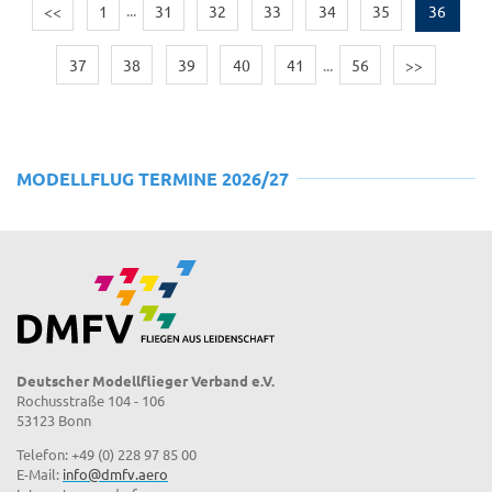
<<
1
...
31
32
33
34
35
36
37
38
39
40
41
...
56
>>
MODELLFLUG TERMINE 2026/27
Deutscher Modellflieger Verband e.V.
Rochusstraße 104 - 106
53123 Bonn
Telefon: +49 (0) 228 97 85 00
E-Mail:
info@dmfv.aero