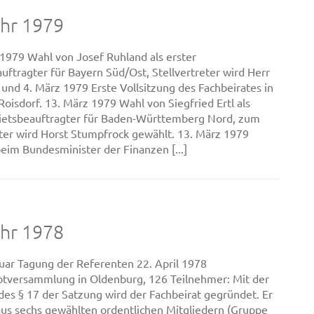
ahr 1979
 1979 Wahl von Josef Ruhland als erster
uftragter für Bayern Süd/Ost, Stellvertreter wird Herr
. und 4. März 1979 Erste Vollsitzung des Fachbeirates in
oisdorf. 13. März 1979 Wahl von Siegfried Ertl als
ietsbeauftragter für Baden-Württemberg Nord, zum
eter wird Horst Stumpfrock gewählt. 13. März 1979
eim Bundesminister der Finanzen [...]
ahr 1978
uar Tagung der Referenten 22. April 1978
tversammlung in Oldenburg, 126 Teilnehmer: Mit der
es § 17 der Satzung wird der Fachbeirat gegründet. Er
 aus sechs gewählten ordentlichen Mitgliedern (Gruppe