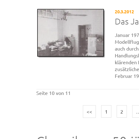
20.3.2012
Das J
Januar 19
Modellflug
auch durch
Handlungsb
klärenden 
zusätzlich
Februar 19
Seite 10 von 11
<<
1
2