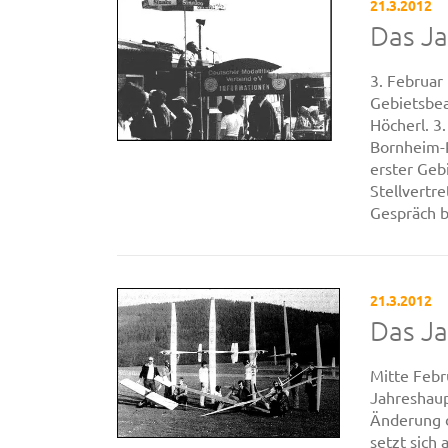
21.3.2012
Das J
3. Februar
Gebietsbea
Höcherl. 3
Bornheim-R
erster Geb
Stellvertr
Gespräch b
21.3.2012
Das J
Mitte Febr
Jahreshaup
Änderung d
setzt sich