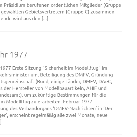
om Präsidium berufenen ordentlichen Mitglieder (Gruppe
 gewählten Gebietsvertretern (Gruppe C) zusammen.
ende wird aus den [...]
ahr 1977
 1977 Erste Sitzung “Sicherheit im Modellflug” im
kehrsministerium, Beteiligung des DMFV, Gründung
itsgemeinschaft (Bund, einige Länder, DMFV, DAeC,
is der Hersteller von Modellbauartikeln, AHIF und
undesamt), um zukünftige Bestimmungen für die
 im Modellflug zu erarbeiten. Februar 1977
ng des Verbandorgans ‘DMFV-Nachrichten’ in ‘Der
ger’, erscheint regelmäßig alle zwei Monate, neue
]