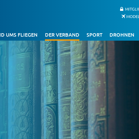
MITGL
MODE
D UMS FLIEGEN
DER VERBAND
SPORT
DROHNEN