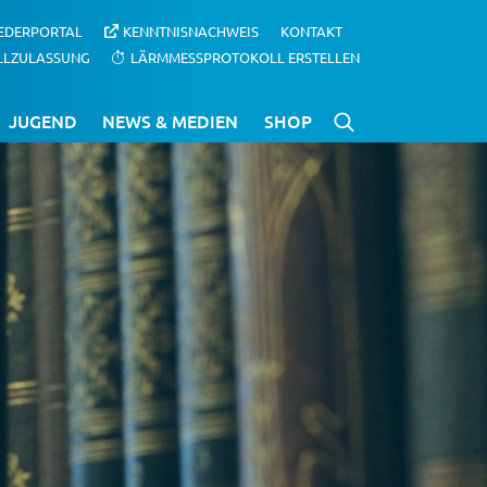
IEDERPORTAL
KENNTNISNACHWEIS
KONTAKT
LLZULASSUNG
LÄRMMESSPROTOKOLL ERSTELLEN
JUGEND
NEWS & MEDIEN
SHOP