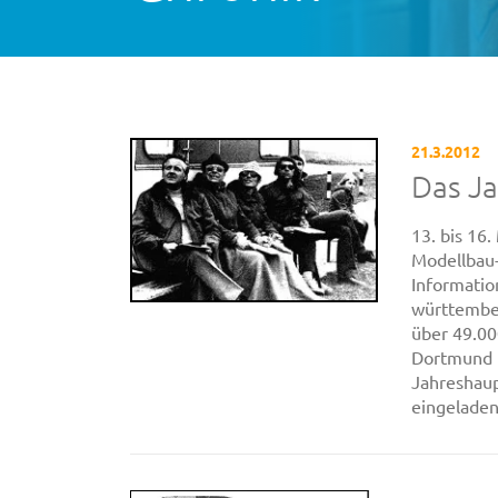
21.3.2012
Das J
13. bis 16
Modellbau-
Informatio
württember
über 49.00
Dortmund m
Jahreshaup
eingeladen