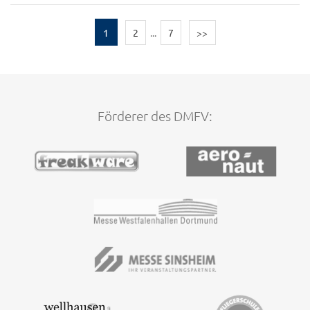
1
2
...
7
>>
Förderer des DMFV: