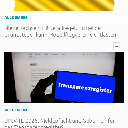
ALLGEMEIN
Niedersachsen: Härtefallregelung bei der
Grundsteuer kann Modellflugvereine entlasten
→
ALLGEMEIN
UPDATE 2026: Meldepflicht und Gebühren für
das Transparenzregister?