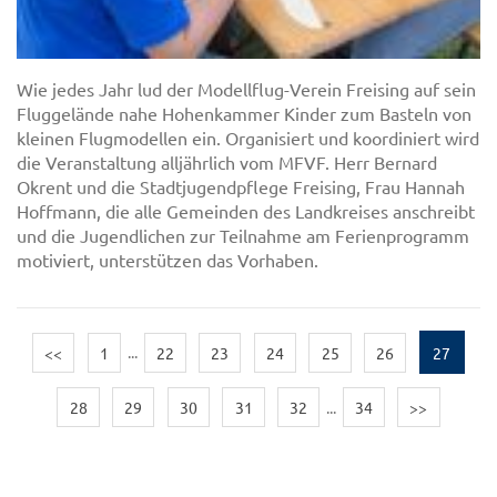
Wie jedes Jahr lud der Modellflug-Verein Freising auf sein
Fluggelände nahe Hohenkammer Kinder zum Basteln von
kleinen Flugmodellen ein. Organisiert und koordiniert wird
die Veranstaltung alljährlich vom MFVF. Herr Bernard
Okrent und die Stadtjugendpflege Freising, Frau Hannah
Hoffmann, die alle Gemeinden des Landkreises anschreibt
und die Jugendlichen zur Teilnahme am Ferienprogramm
motiviert, unterstützen das Vorhaben.
<<
1
...
22
23
24
25
26
27
28
29
30
31
32
...
34
>>