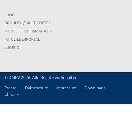
SHOP
DROHNEN / MULTICOPTER
MODELLFLIEGER-MAGAZIN
MITGLIEDERPORTAL
JUGEND
© DMFV 2026, Alle Rechte vorbehalten.
Presse
Datenschutz
Impressum
Downloads
Chronik
x
Region Nordrhein-Westfalen I