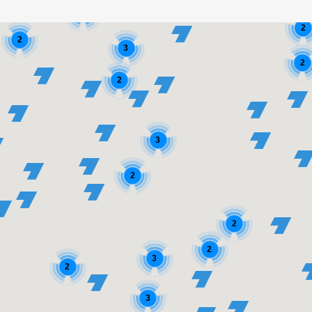
2
2
2
3
2
2
3
2
2
2
3
2
3