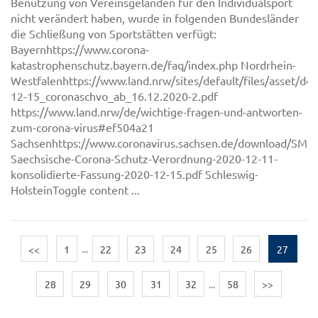
Benutzung von Vereinsgeländen für den Individualsport
nicht verändert haben, wurde in folgenden Bundesländer
die Schließung von Sportstätten verfügt:
Bayernhttps://www.corona-
katastrophenschutz.bayern.de/faq/index.php Nordrhein-
Westfalenhttps://www.land.nrw/sites/default/files/asset/d
12-15_coronaschvo_ab_16.12.2020-2.pdf
https://www.land.nrw/de/wichtige-fragen-und-antworten-
zum-corona-virus#ef504a21
Sachsenhttps://www.coronavirus.sachsen.de/download/SMS-
Saechsische-Corona-Schutz-Verordnung-2020-12-11-
konsolidierte-Fassung-2020-12-15.pdf Schleswig-
HolsteinToggle content ...
<<
1
...
22
23
24
25
26
27
28
29
30
31
32
...
58
>>