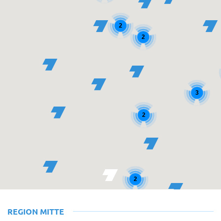
2
2
3
2
2
REGION MITTE