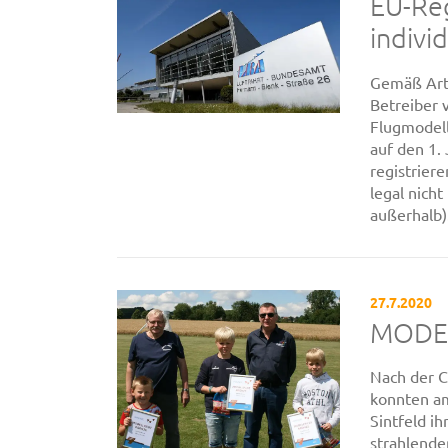
EU-Reg
individ
Gemäß Arti
Betreiber 
Flugmodell
auf den 1.
registrier
legal nich
außerhalb). 
27.7.2020
MODEL
Nach der C
konnten am
Sintfeld i
strahlende