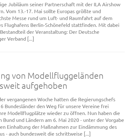
rige Jubiläum seiner Partnerschaft mit der ILA Airshow
ern. Vom 13.-17. Mai sollte Europas größte und
ichste Messe rund um Luft- und Raumfahrt auf dem
s Flughafens Berlin-Schönefeld stattfinden. Mit dabei
 Bestandteil der Veranstaltung: Der Deutsche
er Verband [...]
ung von Modellfluggeländen
sweit aufgehoben
 der vergangenen Woche hatten die Regierungschefs
16 Bundesländer den Weg für unsere Vereine frei
hre Modellflugplätze wieder zu öffnen. Nun haben die
n Bund und Ländern am 6. Mai 2020 - unter der Vorgabe
ikten Einhaltung der Maßnahmen zur Eindämmung des
s - auch bundesweit die schrittweise [...]