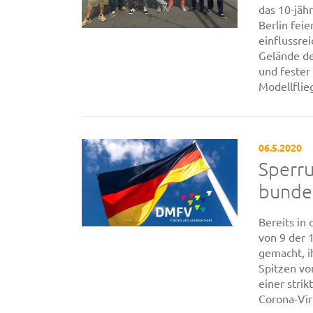
das 10-jäh
Berlin fei
einflussre
Gelände de
und fester
Modellflieg
06.5.2020
Sperr
bunde
Bereits in
von 9 der 
gemacht, i
Spitzen vo
einer str
Corona-Viru