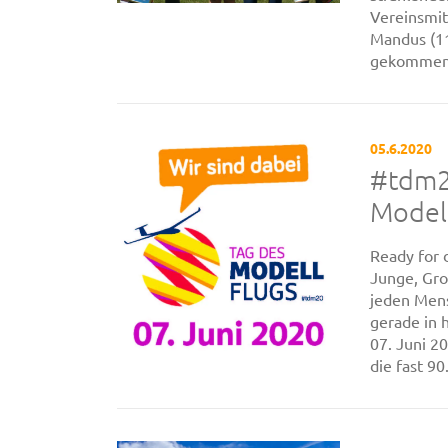
Vereinsmit
Mandus (11
gekommen u
05.6.2020
#tdm20
Modell
Ready for 
Junge, Gro
jeden Mens
gerade in 
07. Juni 2
die fast 9