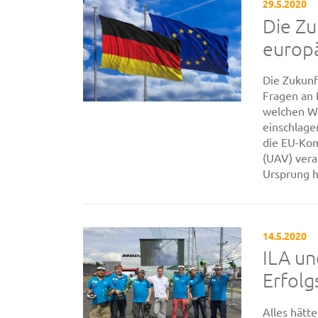
29.5.2020
Die Zu
europ
Die Zukunf
Fragen an 
welchen W
einschlage
die EU-Kom
(UAV) vera
Ursprung he
14.5.2020
ILA u
Erfolg
Alles hätt