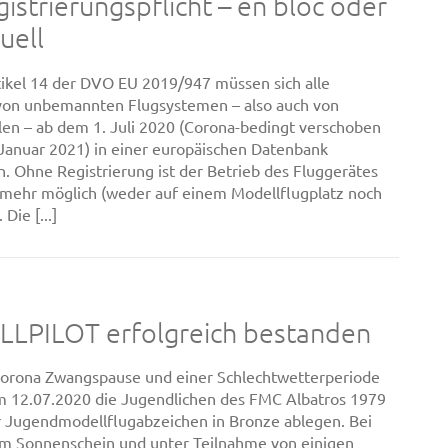
istrierungspflicht – en bloc oder
uell
kel 14 der DVO EU 2019/947 müssen sich alle
von unbemannten Flugsystemen – also auch von
en – ab dem 1. Juli 2020 (Corona-bedingt verschoben
 Januar 2021) in einer europäischen Datenbank
en. Ohne Registrierung ist der Betrieb des Fluggerätes
t mehr möglich (weder auf einem Modellflugplatz noch
Die [...]
LPILOT erfolgreich bestanden
orona Zwangspause und einer Schlechtwetterperiode
 12.07.2020 die Jugendlichen des FMC Albatros 1979
hr Jugendmodellflugabzeichen in Bronze ablegen. Bei
m Sonnenschein und unter Teilnahme von einigen