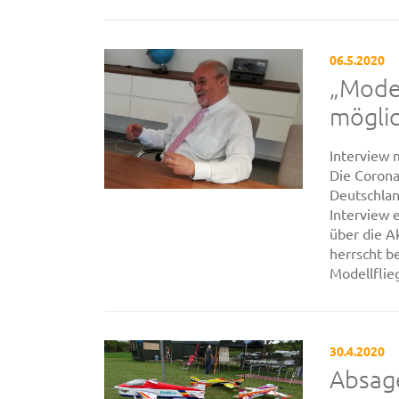
06.5.2020
„Model
mögli
Interview 
Die Corona
Deutschlan
Interview 
über die A
herrscht b
Modellflieg
30.4.2020
Absag