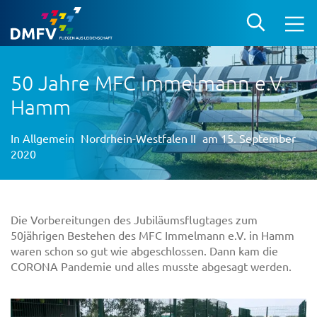
50 Jahre MFC Immelmann e.V.
Hamm
In
Allgemein
Nordrhein-Westfalen II
am 15. September
2020
Die Vorbereitungen des Jubiläumsflugtages zum
50jährigen Bestehen des MFC Immelmann e.V. in Hamm
waren schon so gut wie abgeschlossen. Dann kam die
CORONA Pandemie und alles musste abgesagt werden.