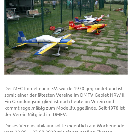
Der MFC Immelmann e.V. wurde 1970 gegründet und ist
somit einer der ältesten Vereine im DMFV Gebiet NRW II.
Ein Gründungsmitglied ist noch heute im Verein und
kommt regelmäßig zum Modellfluggelände. Seit 1978 ist
der Verein Mitglied im DMFV.
Dieses Vereinsjubiläum sollte eigentlich am Wochenende
vom 22.08. – 23.08.2020 mit einem großen Flugtag