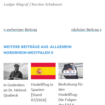
Ludger Klegraf / Karsten Schebaum
« vorheriger Beitrag
nächster Beitrag »
WEITERE BEITRÄGE AUS
ALLGEMEIN
NORDRHEIN-WESTFALEN II
Bedrohung für
Modellflug in
In Gedenken
den
Spanien
an Dr. Helmut
Modellflug:
[Stand
Quabeck
Die Folgen
07/2026]
der EASA-