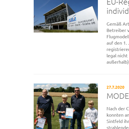
EU-Reg
individ
Gemäß Arti
Betreiber 
Flugmodell
auf den 1.
registrier
legal nich
außerhalb). 
27.7.2020
MODEL
Nach der C
konnten am
Sintfeld i
strahlende