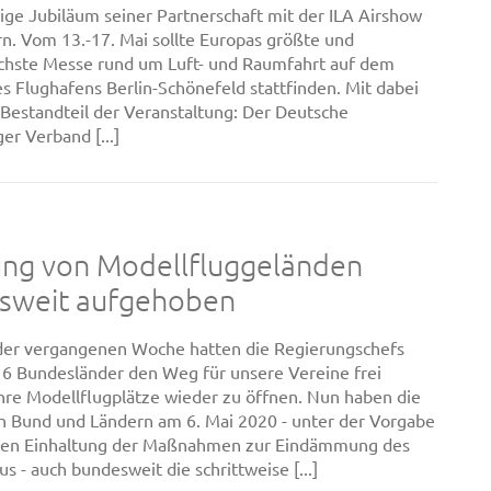
rige Jubiläum seiner Partnerschaft mit der ILA Airshow
ern. Vom 13.-17. Mai sollte Europas größte und
ichste Messe rund um Luft- und Raumfahrt auf dem
s Flughafens Berlin-Schönefeld stattfinden. Mit dabei
 Bestandteil der Veranstaltung: Der Deutsche
er Verband [...]
ung von Modellfluggeländen
sweit aufgehoben
 der vergangenen Woche hatten die Regierungschefs
16 Bundesländer den Weg für unsere Vereine frei
hre Modellflugplätze wieder zu öffnen. Nun haben die
n Bund und Ländern am 6. Mai 2020 - unter der Vorgabe
ikten Einhaltung der Maßnahmen zur Eindämmung des
s - auch bundesweit die schrittweise [...]