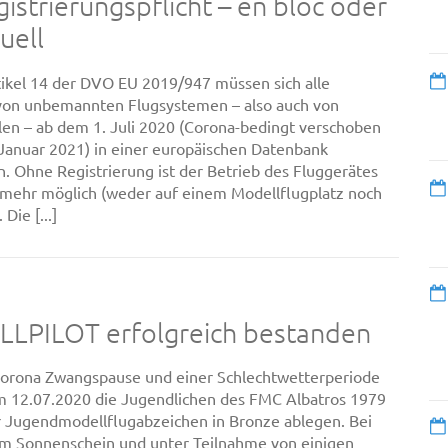
istrierungspflicht – en bloc oder
uell
kel 14 der DVO EU 2019/947 müssen sich alle
von unbemannten Flugsystemen – also auch von
en – ab dem 1. Juli 2020 (Corona-bedingt verschoben
 Januar 2021) in einer europäischen Datenbank
en. Ohne Registrierung ist der Betrieb des Fluggerätes
t mehr möglich (weder auf einem Modellflugplatz noch
Die [...]
LPILOT erfolgreich bestanden
orona Zwangspause und einer Schlechtwetterperiode
 12.07.2020 die Jugendlichen des FMC Albatros 1979
hr Jugendmodellflugabzeichen in Bronze ablegen. Bei
m Sonnenschein und unter Teilnahme von einigen