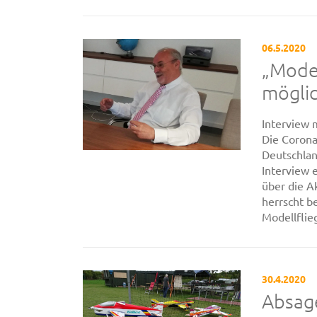
06.5.2020
„Model
mögli
Interview 
Die Corona
Deutschlan
Interview 
über die A
herrscht b
Modellflieg
30.4.2020
Absag