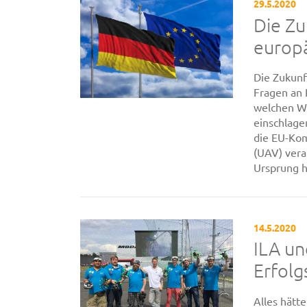
29.5.2020
Die Zu
europ
Die Zukunf
Fragen an 
welchen W
einschlage
die EU-Kom
(UAV) vera
Ursprung he
14.5.2020
ILA u
Erfolg
Alles hätt