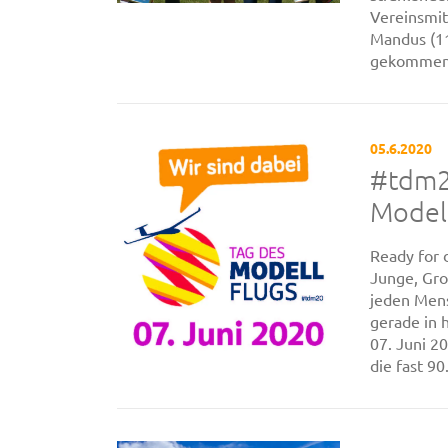
Vereinsmit
Mandus (11
gekommen u
05.6.2020
#tdm20
Modell
Ready for 
Junge, Gro
jeden Mens
gerade in 
07. Juni 2
die fast 9