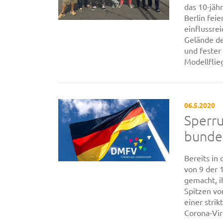
das 10-jäh
Berlin fei
einflussre
Gelände de
und fester
Modellflieg
06.5.2020
Sperr
bunde
Bereits in
von 9 der 
gemacht, i
Spitzen vo
einer str
Corona-Viru