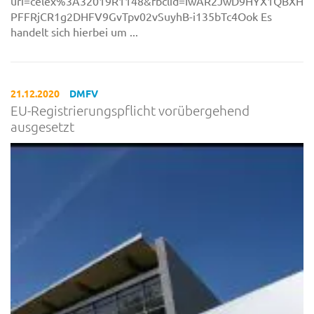
uri=celex%3A32019R1148&fbclid=IwAR2JwD9HYX1QBXHu
PFFRjCR1g2DHFV9GvTpv02vSuyhB-i135bTc4Ook Es
handelt sich hierbei um ...
21.12.2020
DMFV
EU-Registrierungspflicht vorübergehend
ausgesetzt