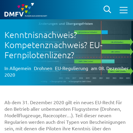
Kenntnisnachweis?
Kompetenznachweis? EU-
Fernpilotenlizenz?
In
Allgemein
Drohnen
EU-Regulierung
am 08. Dezember
2020
Ab dem 31. Dezember 2020 gilt ein neues EU-Recht für
den Betrieb aller unbemannten Flugsysteme (Drohnen,
Modellflugzeuge, Racecopter…). Teil dieser neuen
Regularien werden auch drei Typen von Bescheinigungen
sein, mit denen die Piloten ihre Kenntnis über den