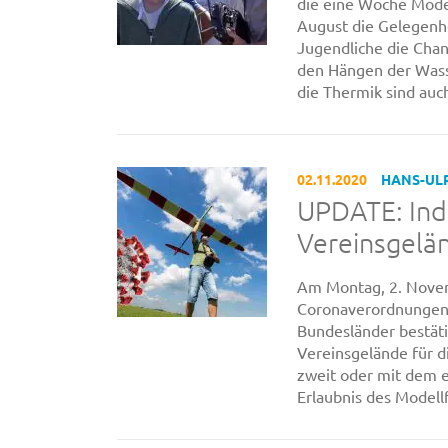
die eine Woche Model
August die Gelegenh
Jugendliche die Cha
den Hängen der Wass
die Thermik sind auch
02.11.2020
HANS-UL
UPDATE: Indi
Vereinsgelä
Am Montag, 2. Novem
Coronaverordnungen i
Bundesländer bestäti
Vereinsgelände für di
zweit oder mit dem e
Erlaubnis des Modellfl