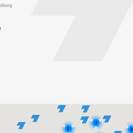
rsburg
o
4
3
2
2