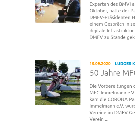
Experten des BMVI a
Oktober, hatte der P
DMFV-Präsidenten Ha
einem Gespräch in s
digitale Infrastrukt
DMFV zu Stande geko
15.09.2020
LUDGER 
50 Jahre M
Die Vorbereitungen 
MFC Immelmann e.V. 
kam die CORONA Pan
Immelmann e.V. wurde
Vereine im DMFV Geb
Verein ...