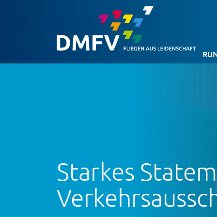
RUN
Starkes State
Verkehrsaussc