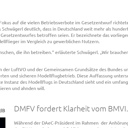
kus auf die vielen Betriebsverbote im Gesetzentwurf richteten
hwägerl deutlich, dass in Deutschland weit mehr als hundert
Gesetzentwurfes betroffen seien. Er bezeichnete das vorlieg
dellflieger im Vergleich zu gewerblichen Nutzern.
enschen, die ihn betreiben.“ erläuterte Schwägerl. „Wir brauch
geln der LuftVO und der Gemeinsamen Grundsätze des Bundes un
erten und sicheren Modellflugbetrieb. Diese Auffassung unte
ste Instanz des Modellflugs in Deutschland sieht und ein umfan
ieren und ahnden will.
DMFV fordert Klarheit vom BMVI
MdB
Während der DAeC-Präsident im Rahmen der Anhörung