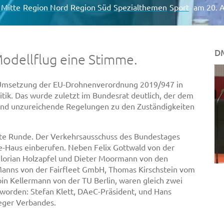
 Mitte
Region Nord
Region Süd
Spezialthemen
Sport
am 20. A
DM
odellflug eine Stimme.
 Umsetzung der EU-Drohnenverordnung 2019/947 in
ritik. Das wurde zuletzt im Bundesrat deutlich, der dem
und unzureichende Regelungen zu den Zuständigkeiten
hste Runde. Der Verkehrsausschuss des Bundestages
e-Haus einberufen. Neben Felix Gottwald von der
Florian Holzapfel und Dieter Moormann von den
Manns von der Fairfleet GmbH, Thomas Kirschstein vom
in Kellermann von der TU Berlin, waren gleich zwei
 worden: Stefan Klett, DAeC-Präsident, und Hans
eger Verbandes.