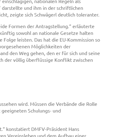
einschlägigen, nationalen Regeln als
darstellte und ihm in der schriftlichen
ht, zeigte sich Schwägerl deutlich toleranter.
ide Formen der Antragstellung.“ erläuterte
künftig sowohl an nationale Gesetze halten
e Folge leisten. Das hat die EU-Kommission so
 vorgesehenen Möglichkeiten der
band den Weg gehen, den er für sich und seine
h der völlig überflüssige Konflikt zwischen
 aussehen wird. Müssen die Verbände die Rolle
it geeigneten Schulungs- und
.“ konstatiert DMFV-Präsident Hans
ven Vereinsleben und dem Aufbau einer