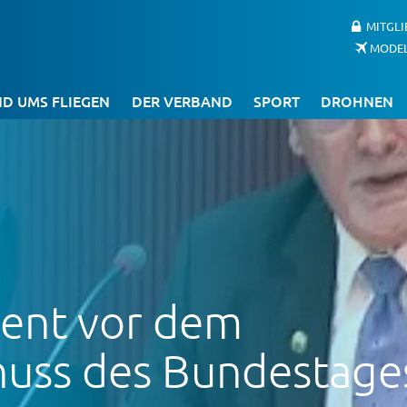
MITGL
MODE
D UMS FLIEGEN
DER VERBAND
SPORT
DROHNEN
ment vor dem
huss des Bundestage