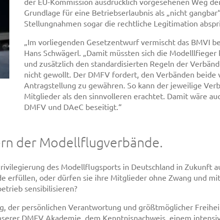
der EU-Kommission ausdrücklich vorgesehenen Weg der 
Grundlage für eine Betriebserlaubnis als „nicht gangbar“ 
Stellungnahmen sogar die rechtliche Legitimation abspric
„Im vorliegenden Gesetzentwurf vermischt das BMVI be
Hans Schwägerl. „Damit müssten sich die Modelllfieger 
und zusätzlich den standardisierten Regeln der Verbänd
nicht gewollt. Der DMFV fordert, den Verbänden beide
Antragstellung zu gewähren. So kann der jeweilige Ver
Mitglieder als den sinnvolleren erachtet. Damit wäre auc
DMFV und DAeC beseitigt.“
dern der Modellflugverbände.
 Privilegierung des Modellflugsports in Deutschland in Zukunft
de erfüllen, oder dürfen sie ihre Mitglieder ohne Zwang und m
trieb sensibilisieren?
 der persönlichen Verantwortung und größtmöglicher Freiheit
nserer DMFV Akademie, dem Kenntnisnachweis, einem intensi