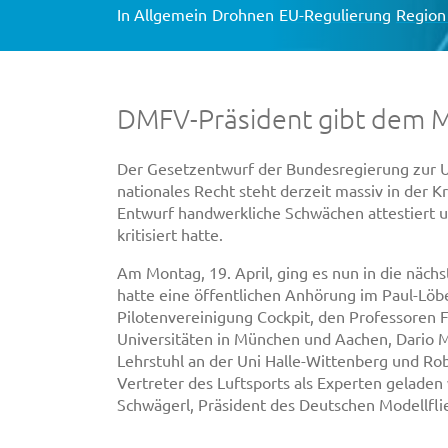
In
Allgemein
Drohnen
EU-Regulierung
Region
DMFV-Präsident gibt dem M
Der Gesetzentwurf der Bundesregierung zur
nationales Recht steht derzeit massiv in der K
Entwurf handwerkliche Schwächen attestiert 
kritisiert hatte.
Am Montag, 19. April, ging es nun in die näc
hatte eine öffentlichen Anhörung im Paul-Löb
Pilotenvereinigung Cockpit, den Professoren 
Universitäten in München und Aachen, Dario 
Lehrstuhl an der Uni Halle-Wittenberg und Rob
Vertreter des Luftsports als Experten geladen
Schwägerl, Präsident des Deutschen Modellfli