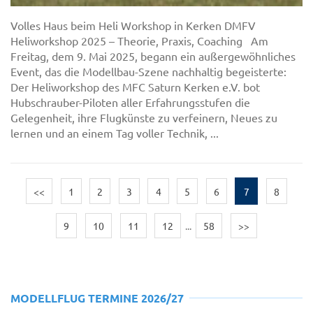
Volles Haus beim Heli Workshop in Kerken DMFV
Heliworkshop 2025 – Theorie, Praxis, Coaching Am
Freitag, dem 9. Mai 2025, begann ein außergewöhnliches
Event, das die Modellbau-Szene nachhaltig begeisterte:
Der Heliworkshop des MFC Saturn Kerken e.V. bot
Hubschrauber-Piloten aller Erfahrungsstufen die
Gelegenheit, ihre Flugkünste zu verfeinern, Neues zu
lernen und an einem Tag voller Technik, ...
<<
1
2
3
4
5
6
7
8
9
10
11
12
...
58
>>
MODELLFLUG TERMINE 2026/27