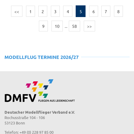
<<
1
2
3
4
5
6
7
8
9
10
...
58
>>
MODELLFLUG TERMINE 2026/27
Deutscher Modellflieger Verband e.V.
Rochusstraße 104 - 106
53123 Bonn
Telefon: +49 (0) 228 97 85 00