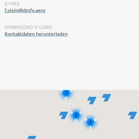
E-MAIL
f.stein@dmfv.aero
DOWNLOAD V-CARD
Kontaktdaten herunterladen
3
2
2