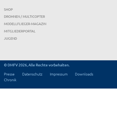
SHOP
DROHNEN / MULTICOPTER
MODELLFLIEGER-MAGAZIN
MITGLIEDERPORTAL
JUGEND
© DMFV 2026, Alle Rechte vorbehalten.
Presse
Datenschutz
Impressum
Downloads
Chronik
x
Region Rheinland-Pfalz