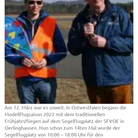
Am 12. März war es soweit. In Ostwestfalen begann die
Modellflugsaison 2022 mit dem traditionellen
Frühjahrsfliegen auf dem Segelflugplatz der SFVOE in
Oerlinghausen. Nun schon zum 14ten Mal wurde der
Segelflugplatz von 10:00 – 18:00 Uhr für den