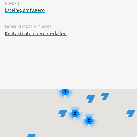
E-MAIL
f.stein@dmfv.aero
DOWNLOAD V-CARD
Kontaktdaten herunterladen
3
2
2