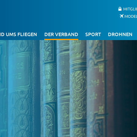
MITGL
MODE
D UMS FLIEGEN
DER VERBAND
SPORT
DROHNEN