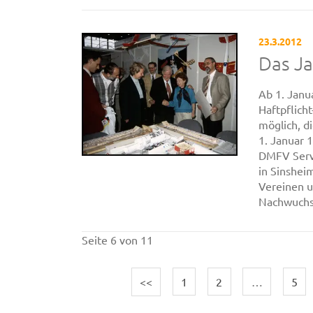
23.3.2012
Das J
Ab 1. Janu
Haftpflich
möglich, d
1. Januar 
DMFV Servi
in Sinshei
Vereinen un
Nachwuchsf
Seite 6 von 11
<<
1
2
…
5