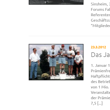
Sinsheim, 
Forums Fal
Referenten
Geschäftss
“Mitglieder
23.3.2012
Das J
1. Januar 
Prämienfr
Haftpflich
des Betri
von 1 Mio.
Veranstalt
der Prämie
7,5 [...]