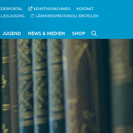
IEDERPORTAL
KENNTNISNACHWEIS
KONTAKT
LLZULASSUNG
LÄRMMESSPROTOKOLL ERSTELLEN
JUGEND
NEWS & MEDIEN
SHOP