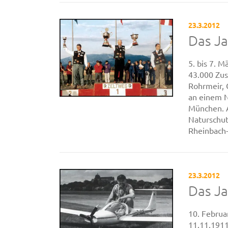
23.3.2012
Das J
5. bis 7. 
43.000 Zus
Rohrmeir, 
an einem N
München. A
Naturschu
Rheinbach-S
23.3.2012
Das J
10. Februa
11.11.1911