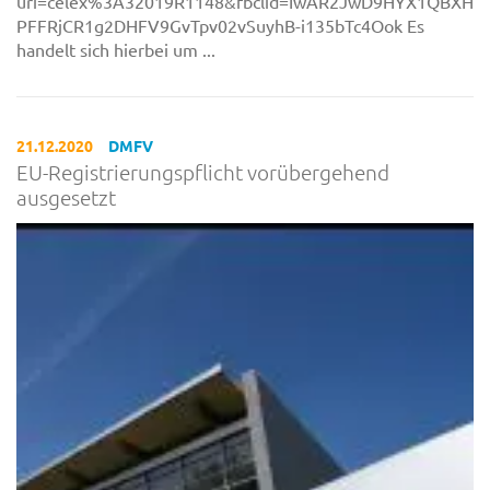
uri=celex%3A32019R1148&fbclid=IwAR2JwD9HYX1QBXHu
PFFRjCR1g2DHFV9GvTpv02vSuyhB-i135bTc4Ook Es
handelt sich hierbei um ...
21.12.2020
DMFV
EU-Registrierungspflicht vorübergehend
ausgesetzt