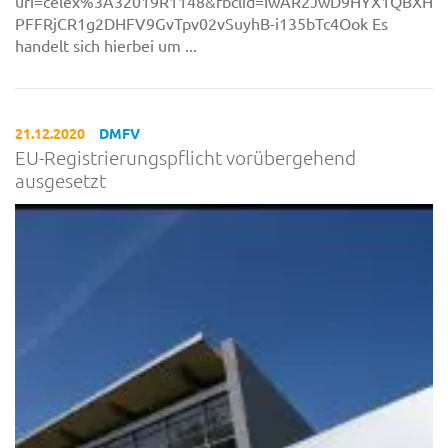
uri=celex%3A32019R1148&fbclid=IwAR2JwD9HYX1QBXHu
PFFRjCR1g2DHFV9GvTpv02vSuyhB-i135bTc4Ook Es
handelt sich hierbei um ...
21.12.2020
DMFV
EU-Registrierungspflicht vorübergehend
ausgesetzt