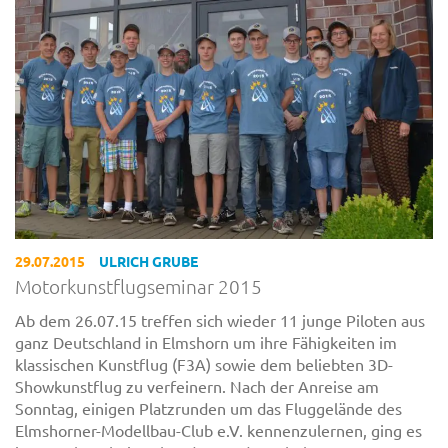
29.07.2015
ULRICH GRUBE
Motorkunstflugseminar 2015
Ab dem 26.07.15 treffen sich wieder 11 junge Piloten aus
ganz Deutschland in Elmshorn um ihre Fähigkeiten im
klassischen Kunstflug (F3A) sowie dem beliebten 3D-
Showkunstflug zu verfeinern. Nach der Anreise am
Sonntag, einigen Platzrunden um das Fluggelände des
Elmshorner-Modellbau-Club e.V. kennenzulernen, ging es