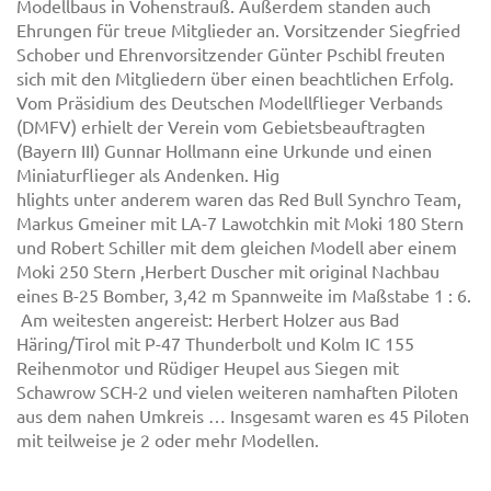
Modellbaus in Vohenstrauß. Außerdem standen auch
Ehrungen für treue Mitglieder an. Vorsitzender Siegfried
Schober und Ehrenvorsitzender Günter Pschibl freuten
sich mit den Mitgliedern über einen beachtlichen Erfolg.
Vom Präsidium des Deutschen Modellflieger Verbands
(DMFV) erhielt der Verein vom Gebietsbeauftragten
(Bayern III) Gunnar Hollmann eine Urkunde und einen
Miniaturflieger als Andenken. Hig
hlights unter anderem waren das Red Bull Synchro Team,
Markus Gmeiner mit LA-7 Lawotchkin mit Moki 180 Stern
und Robert Schiller mit dem gleichen Modell aber einem
Moki 250 Stern ,Herbert Duscher mit original Nachbau
eines B-25 Bomber, 3,42 m Spannweite im Maßstabe 1 : 6.
Am weitesten angereist: Herbert Holzer aus Bad
Häring/Tirol mit P-47 Thunderbolt und Kolm IC 155
Reihenmotor und Rüdiger Heupel aus Siegen mit
Schawrow SCH-2 und vielen weiteren namhaften Piloten
aus dem nahen Umkreis … Insgesamt waren es 45 Piloten
mit teilweise je 2 oder mehr Modellen.