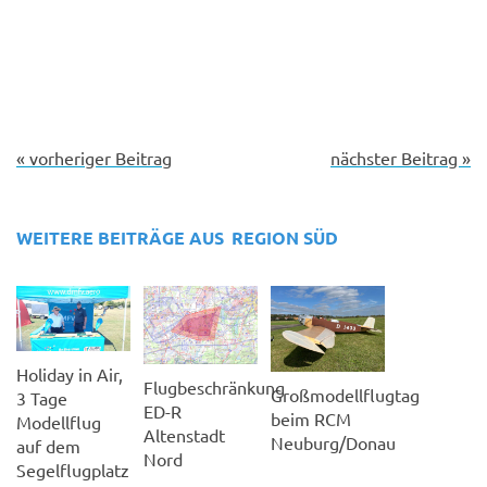
« vorheriger Beitrag
nächster Beitrag »
WEITERE BEITRÄGE AUS
REGION SÜD
Holiday in Air,
Flugbeschränkung
Großmodellflugtag
3 Tage
ED-R
beim RCM
Modellflug
Altenstadt
Neuburg/Donau
auf dem
Nord
Segelflugplatz