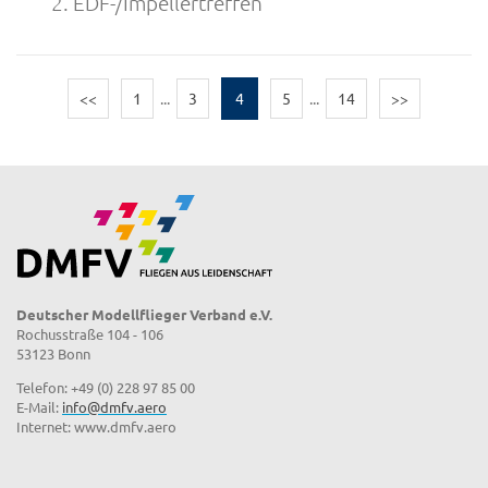
2. EDF-/Impellertreffen
<<
1
...
3
4
5
...
14
>>
Deutscher Modellflieger Verband e.V.
Rochusstraße 104 - 106
53123 Bonn
Telefon: +49 (0) 228 97 85 00
E-Mail:
info@dmfv.aero
Internet: www.dmfv.aero