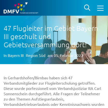
47 Flugleiter im Gebiet Bayern
III geschult und
Gebietsversammlung dort!
In
Bayern III
Region Süd
am 05. Februar 2023
In Gerhardshofen/Birnbau haben sich 47
Verbandsmitglieder zur Flugleiterschulung getroffen.
Diese wurde porfessionell vom Verbandsjustiziar RA Carl
Sonnenschein durchgeführt. Alle Fragen der Teilnehmer
zu den Themen Aufstiegserlaubnis,
Verbandsbetriebserlaubnis oder Kenntnisnachweis wurden