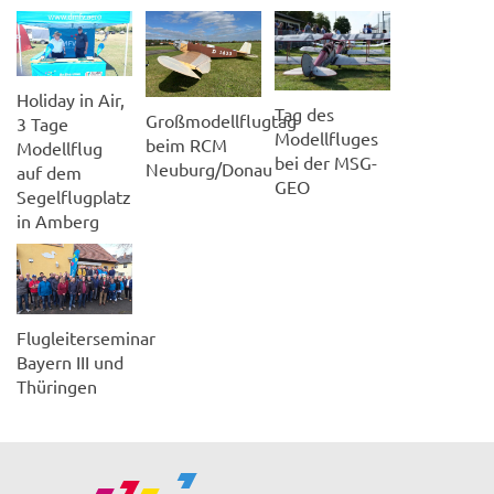
Holiday in Air,
Tag des
Großmodellflugtag
3 Tage
Modellfluges
beim RCM
Modellflug
bei der MSG-
Neuburg/Donau
auf dem
GEO
Segelflugplatz
in Amberg
Flugleiterseminar
Bayern III und
Thüringen