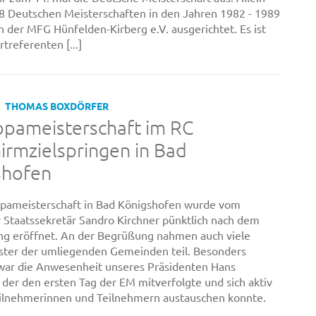
 8 Deutschen Meisterschaften in den Jahren 1982 - 1989
 der MFG Hünfelden-Kirberg e.V. ausgerichtet. Es ist
rtreferenten [...]
THOMAS BOXDÖRFER
opameisterschaft im RC
hirmzielspringen in Bad
shofen
opameisterschaft in Bad Königshofen wurde vom
 Staatssekretär Sandro Kirchner pünktlich nach dem
g eröffnet. An der Begrüßung nahmen auch viele
ter der umliegenden Gemeinden teil. Besonders
 war die Anwesenheit unseres Präsidenten Hans
 der den ersten Tag der EM mitverfolgte und sich aktiv
ilnehmerinnen und Teilnehmern austauschen konnte.