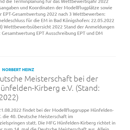
nd die Terminplanung für das Wettbewerbsjahr 2022
sangaben und Koordinaten der Modellflugplätze sowie
zur EPT-Gesamtwertung 2022 nach 3 Wettbewerben:
ldeschluss für die EM in Bad Königshofen: 22.05.2022
EM) Wettbewerbsübersicht 2022 Stand der Anmeldungen
2 Gesamtwertung EPT Ausschreibung EPT und DM
NORBERT HEINZ
utsche Meisterschaft bei der
nfelden-Kirberg e.V. (Stand:
2022)
21.08.2022 findet bei der Modellfluggruppe Hünfelden-
V. die 40. Deutsche Meisterschaft im
mzielspringen statt. Die MFG Hünfelden-Kirberg richtet in
r zum 14. mal die Deutsche Meisterschaft aus. Allein