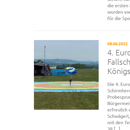
die ersten
wurden von
für die Spo
08.06.2022
4. Eur
Fallsc
König
Die 4. Eur
Schirmherr
Probesprun
Bürgermeis
erfreulich
Schwägerl,
mit den Te
38 [...]