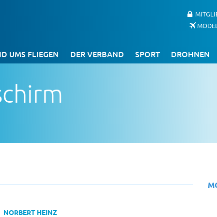
MITGL
MODE
D UMS FLIEGEN
DER VERBAND
SPORT
DROHNEN
schirm
M
NORBERT HEINZ