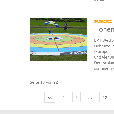
30.05.2022
Hohen
EPT Wettb
Hohenzolle
(European 
und vier J
Deutschlan
sonnigem u
Seite 13 von 22
<<
1
2
…
12