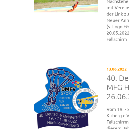
Nachstehe
mit Verein
der Link 
Neuer Anme
(s. Logo 
20.05.202
Fallschirm
13.06.2022
40. De
MFG Hü
26.06.
Vom 19. - 
Kirberg e.
Fallschirr
diesem Jah