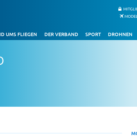
MITGL
MODE
D UMS FLIEGEN
DER VERBAND
SPORT
DROHNEN
o
M