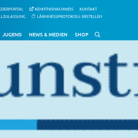
IEDERPORTAL
KENNTNISNACHWEIS
KONTAKT
LLZULASSUNG
LÄRMMESSPROTOKOLL ERSTELLEN
JUGEND
NEWS & MEDIEN
SHOP