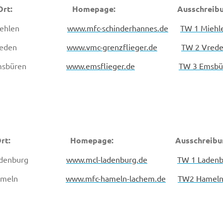
: Ort: Homepage: Ausschreibun
 Miehlen
www.mfc-schinderhannes.de
TW 1 Miehl
8 Vreden
www.vmc-grenzflieger.de
TW 2 Vred
 Emsbüren
www.emsflieger.de
TW 3 Emsbü
: Ort: Homepage: Ausschreibun
Ladenburg
www.mcl-ladenburg.de
TW 1 Ladenb
8 Hameln
www.mfc-hameln-lachem.de
TW2 Hamel