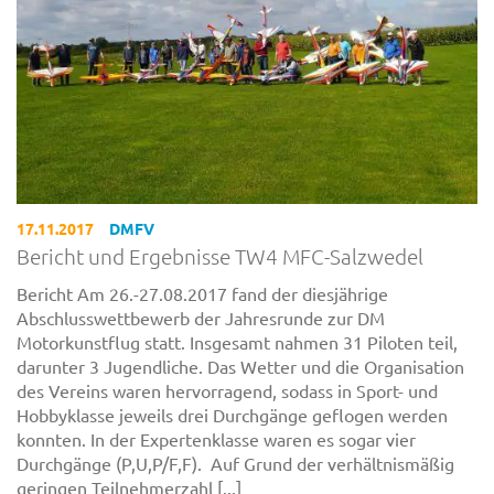
17.11.2017
DMFV
Bericht und Ergebnisse TW4 MFC-Salzwedel
Bericht Am 26.-27.08.2017 fand der diesjährige
Abschlusswettbewerb der Jahresrunde zur DM
Motorkunstflug statt. Insgesamt nahmen 31 Piloten teil,
darunter 3 Jugendliche. Das Wetter und die Organisation
des Vereins waren hervorragend, sodass in Sport- und
Hobbyklasse jeweils drei Durchgänge geflogen werden
konnten. In der Expertenklasse waren es sogar vier
Durchgänge (P,U,P/F,F). Auf Grund der verhältnismäßig
geringen Teilnehmerzahl [...]