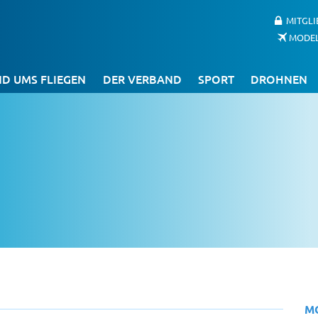
MITGL
MODE
D UMS FLIEGEN
DER VERBAND
SPORT
DROHNEN
M