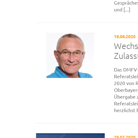
Gespräches
und [...]
18.08.2020
Wechse
Zulas
Das DMFV-
Referatsle
2020 von R
Oberbayer
Übergabe 
Referatsle
herzlichst 
29.07.2020