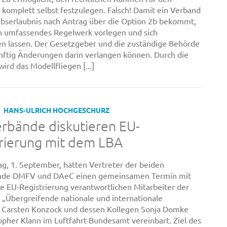
 komplett selbst festzulegen. Falsch! Damit ein Verband
ebserlaubnis nach Antrag über die Option 2b bekommt,
n umfassendes Regelwerk vorlegen und sich
 lassen. Der Gesetzgeber und die zuständige Behörde
ftig Änderungen darin verlangen können. Durch die
ird das Modellfliegen [...]
HANS-ULRICH HOCHGESCHURZ
rbände diskutieren EU-
rierung mit dem LBA
ag, 1. September, hatten Vertreter der beiden
nde DMFV und DAeC einen gemeinsamen Termin mit
ie EU-Registrierung verantwortlichen Mitarbeiter der
e „Übergreifende nationale und internationale
 Carsten Konzock und dessen Kollegen Sonja Domke
opher Klann im Luftfahrt-Bundesamt vereinbart. Ziel des