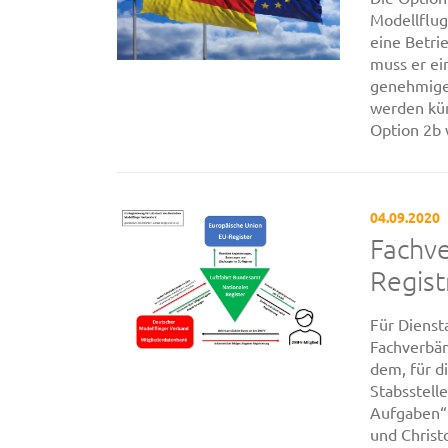
Modellflug
eine Betri
muss er ei
genehmigen
werden kün
Option 2b w
04.09.2020
Fachve
Regist
Für Dienst
Fachverbä
dem, für d
Stabsstell
Aufgaben“
und Christ