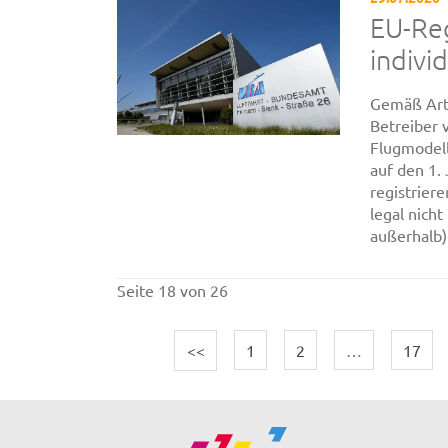
EU-Reg
individ
Gemäß Arti
Betreiber 
Flugmodell
auf den 1.
registrier
legal nich
außerhalb). 
Seite 18 von 26
<<
1
2
…
17