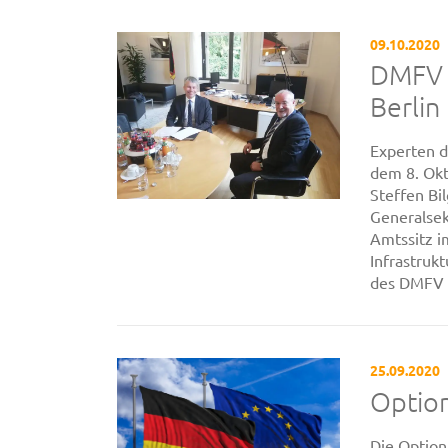
09.10.2020
DMFV t
Berlin
Experten d
dem 8. Okt
Steffen Bi
Generalsek
Amtssitz i
Infrastruk
des DMFV z
25.09.2020
Option
Die Option