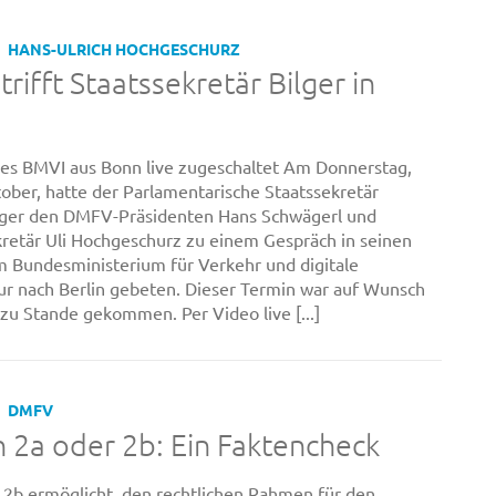
HANS-ULRICH HOCHGESCHURZ
rifft Staatssekretär Bilger in
es BMVI aus Bonn live zugeschaltet Am Donnerstag,
ober, hatte der Parlamentarische Staatssekretär
lger den DMFV-Präsidenten Hans Schwägerl und
retär Uli Hochgeschurz zu einem Gespräch in seinen
m Bundesministerium für Verkehr und digitale
tur nach Berlin gebeten. Dieser Termin war auf Wunsch
u Stande gekommen. Per Video live [...]
DMFV
 2a oder 2b: Ein Faktencheck
 2b ermöglicht, den rechtlichen Rahmen für den