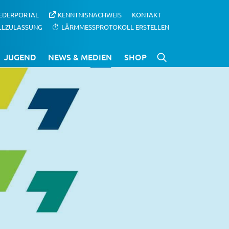
IEDERPORTAL
KENNTNISNACHWEIS
KONTAKT
LLZULASSUNG
LÄRMMESSPROTOKOLL ERSTELLEN
JUGEND
NEWS & MEDIEN
SHOP