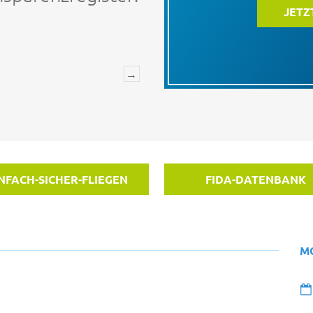
JETZ
→
NFACH-SICHER-FLIEGEN
FIDA-DATENBANK
M