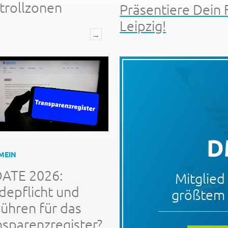
trollzonen
Präsentiere Dein 
Leipzig!
→
MEIN
ATE 2026:
Mitglied
depflicht und
größtem 
ühren für das
nsparenzregister?