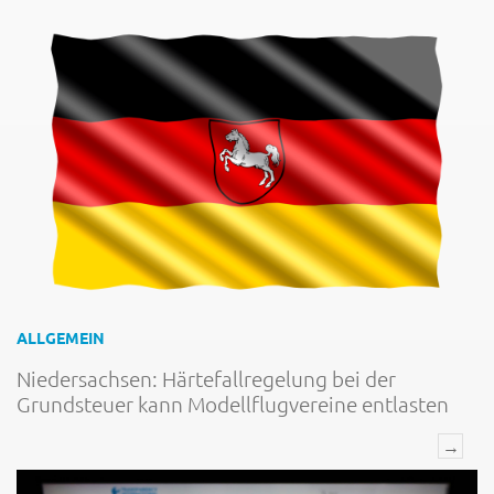
ALLGEMEIN
Niedersachsen: Härtefallregelung bei der
Grundsteuer kann Modellflugvereine entlasten
→