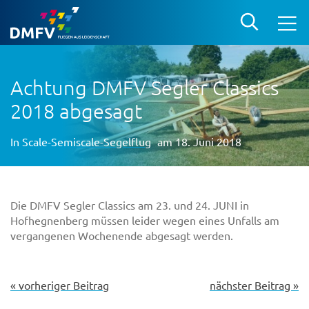
Achtung DMFV Segler Classics
2018 abgesagt
In
Scale-Semiscale-Segelflug
am 18. Juni 2018
Die DMFV Segler Classics am 23. und 24. JUNI in
Hofhegnenberg müssen leider wegen eines Unfalls am
vergangenen Wochenende abgesagt werden.
« vorheriger Beitrag
nächster Beitrag »