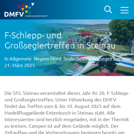
F-Schlepp- und
Großseglertreffen in Steinau
In
Allgemein
Region Nord
Scale-Semiscale-Segelflug
am
21. März 2025
Die SFG Steinau veranstaltet dieses Jahr ihr 20. F-Schlepp-
und Großseglertreffen. Unter Mitwirkung des DMFV
findet das Treffen vom 8. bis 10. August 2025 auf dem
Modellfluggelände Entenbusch in Steinau statt. Alle
Interessierten sind herzlich eingeladen, mit in der Thermik
zu kreisen. Campen ist auf dem Gelände möglich. Der
Zeltaufbau und die Vorbereitungen beginnen bereits am