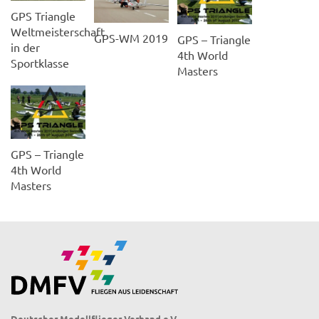
GPS Triangle
Weltmeisterschaft
GPS-WM 2019
GPS – Triangle
in der
4th World
Sportklasse
Masters
GPS – Triangle
4th World
Masters
Deutscher Modellflieger Verband e.V.