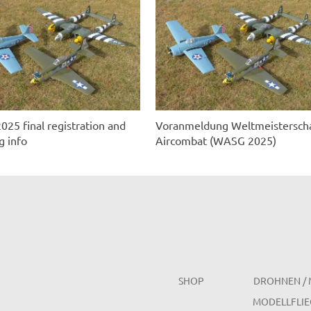
5 final registration and
Voranmeldung Weltmeistersch
g info
Aircombat (WASG 2025)
SHOP
DROHNEN / 
MODELLFLIE