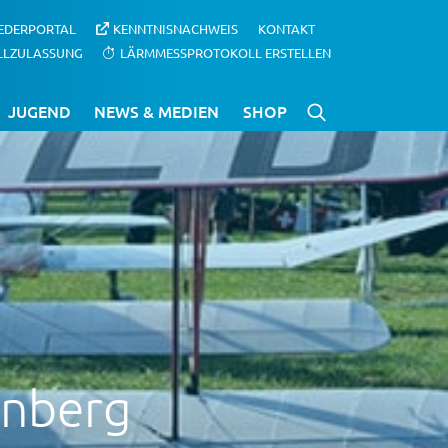
IEDERPORTAL
KENNTNISNACHWEIS
KONTAKT
LLZULASSUNG
LÄRMMESSPROTOKOLL ERSTELLEN
JUGEND
NEWS & MEDIEN
SHOP
enberg