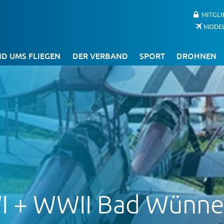
MITGL
MODE
D UMS FLIEGEN
DER VERBAND
SPORT
DROHNEN
I + WWII Bad Wünn