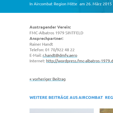
In
Aircombat
Region Mitte
am 26. März 2015
Austragender Verein:
FMC-Albatros 1979 SINTFELD
Ansprechpartner:
Rainer Handt
Telefon: 01 70/922 48 22
E-Mail:
r.handt@dmfv.aero
Internet:
http://wordpress.fmc-albatros-1979.
« vorheriger Beitrag
WEITERE BEITRÄGE AUS
AIRCOMBAT
REG