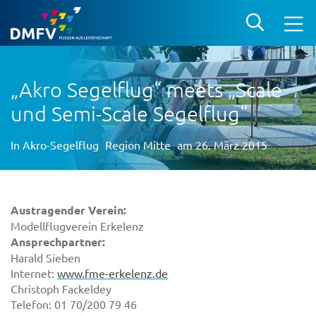
„Akro Segelflug“ meets „Scale
und Semi-Scale Segelflug“
In
Akro-Segelflug
Region Mitte
am 26. März 2015
Austragender Verein:
Modellflugverein Erkelenz
Ansprechpartner:
Harald Sieben
Internet:
www.fme-erkelenz.de
Christoph Fackeldey
Telefon: 01 70/200 79 46