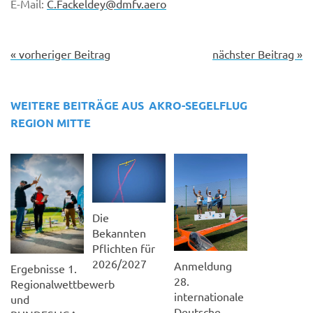
E-Mail:
C.Fackeldey@dmfv.aero
« vorheriger Beitrag
nächster Beitrag »
WEITERE BEITRÄGE AUS
AKRO-SEGELFLUG
REGION MITTE
Die
Bekannten
Pflichten für
2026/2027
Anmeldung
Ergebnisse 1.
28.
Regionalwettbewerb
internationale
und
Deutsche