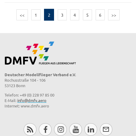
<<
1
2
3
4
5
6
>>
Deutscher Modellflieger Verband e.V.
Rochusstraße 104 - 106
53123 Bonn
Telefon: +49 (0) 228 97 85 00
E-Mail:
info@dmfv.aero
Internet: www.dmfv.aero