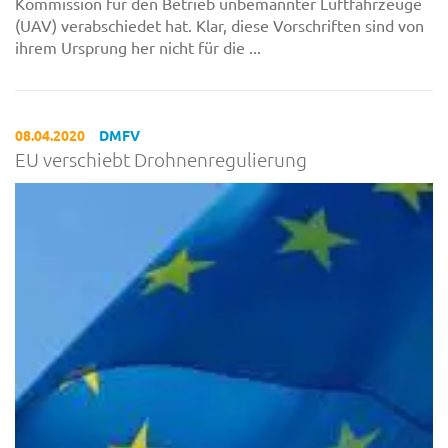
Kommission für den Betrieb unbemannter Luftfahrzeuge
(UAV) verabschiedet hat. Klar, diese Vorschriften sind von
ihrem Ursprung her nicht für die ...
08.04.2020
DMFV
EU verschiebt Drohnenregulierung