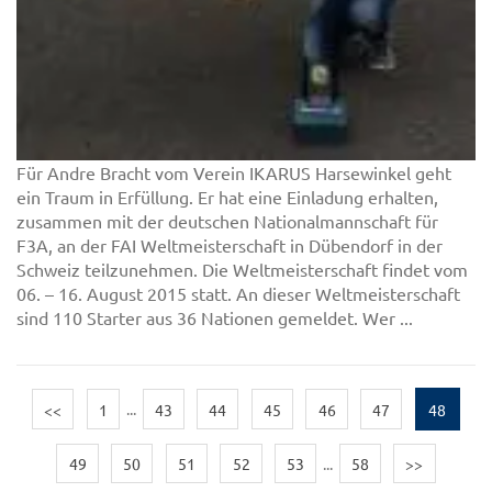
Für Andre Bracht vom Verein IKARUS Harsewinkel geht
ein Traum in Erfüllung. Er hat eine Einladung erhalten,
zusammen mit der deutschen Nationalmannschaft für
F3A, an der FAI Weltmeisterschaft in Dübendorf in der
Schweiz teilzunehmen. Die Weltmeisterschaft findet vom
06. – 16. August 2015 statt. An dieser Weltmeisterschaft
sind 110 Starter aus 36 Nationen gemeldet. Wer ...
<<
1
...
43
44
45
46
47
48
49
50
51
52
53
...
58
>>