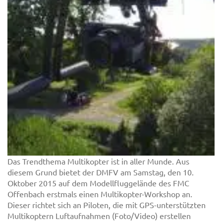
Das Trendthema Multikopter ist in aller Munde. Aus
diesem Grund bietet der DMFV am Samstag, den 10.
Oktober 2015 auf dem Modellfluggelände des FMC
Offenbach erstmals einen Multikopter-Workshop an.
Dieser richtet sich an Piloten, die mit GPS-unterstützten
Multikoptern Luftaufnahmen (Foto/Video) erstellen