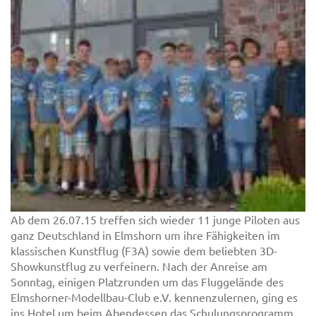
Ab dem 26.07.15 treffen sich wieder 11 junge Piloten aus
ganz Deutschland in Elmshorn um ihre Fähigkeiten im
klassischen Kunstflug (F3A) sowie dem beliebten 3D-
Showkunstflug zu verfeinern. Nach der Anreise am
Sonntag, einigen Platzrunden um das Fluggelände des
Elmshorner-Modellbau-Club e.V. kennenzulernen, ging es
ins Hotel um beim Abendessen das Schulungsprogramm