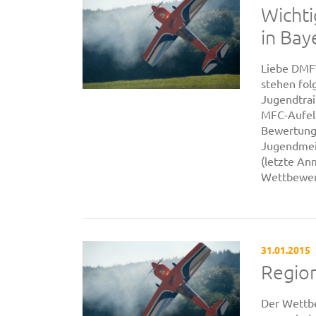
Wichti
in Bay
Liebe DMFV
stehen fol
Jugendtrai
MFC-Aufeld
Bewertung 
Jugendmeis
(letzte An
Wettbewer
31.01.2015
Regio
Der Wettb