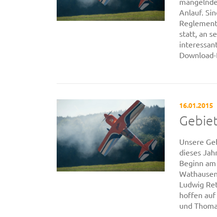
mangelnder
Anlauf. Si
Reglement 
statt, an s
interessan
Download-
16.01.2015
Gebie
Unsere Geb
dieses Jah
Beginn am 
Wathausen.
Ludwig Ret
hoffen auf
und Thoma