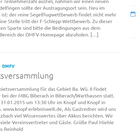
 Teilnehmerzahl ausfiel, nahmen wir einen neuen
ndelfingen sollte der Austragungsort sein. Neu im
ist: der reine Segelflugwettbewerb findet nicht mehr
eine Stelle tritt der F-Schlepp-Wettbewerb. Zu dieser
ten Sparte sind bitte die Bedingungen aus dem
Bereich der DMFV-Homepage abzuholen. […]
DMFV
tsversammlung
ietsversammlung für das Gebiet Ba. Wü. II findet
r bei der MBG Biberach in Biberach/Warthausen statt.
31.01.2015 um 13:30 Uhr im Knopf und Knopf in
 www.knopf-erlebniswelt.de, Als Gastredner wird uns
zbach viel Wissenswertes über Akkus berichten. Wir
 viele Vereinsvertreter und Gäste. Grüße Paul Miehle
s Reinhold