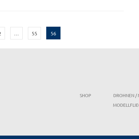
2
…
55
56
SHOP
DROHNEN / 
MODELLFLIE