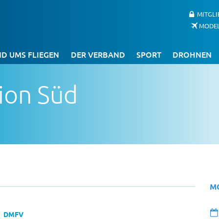
MITGL
MODE
D UMS FLIEGEN
DER VERBAND
SPORT
DROHNEN
ion Süd
M
DMFV