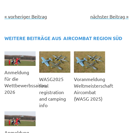
« vorheriger Beitrag
nächster Beitrag »
WEITERE BEITRÄGE AUS
AIRCOMBAT
REGION SÜD
Anmeldung
für die
WASG2025
Voranmeldung
Wettbewerbssaison
final
Weltmeisterschaft
2026
registration
Aircombat
and camping
(WASG 2025)
info
Anmeldung