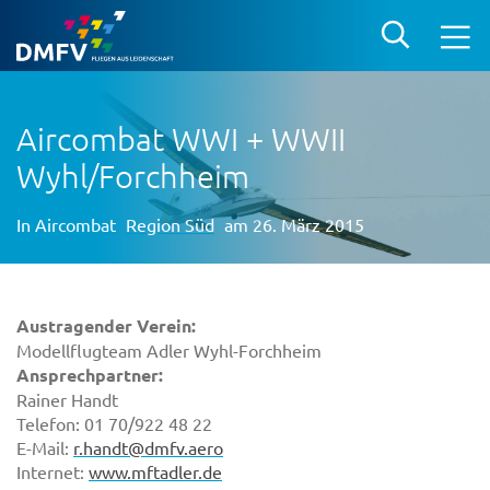
Aircombat WWI + WWII
Wyhl/Forchheim
In
Aircombat
Region Süd
am 26. März 2015
Austragender Verein:
Modellflugteam Adler Wyhl-Forchheim
Ansprechpartner:
Rainer Handt
Telefon: 01 70/922 48 22
E-Mail:
r.handt@dmfv.aero
Internet:
www.mftadler.de