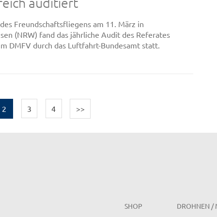
reich auditiert
es Freundschaftsfliegens am 11. März in
sen (NRW) fand das jährliche Audit des Referates
im DMFV durch das Luftfahrt-Bundesamt statt.
2
3
4
>>
SHOP
DROHNEN / 