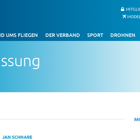
MITGL
MODE
D UMS FLIEGEN
DER VERBAND
SPORT
DROHNEN
assung
M
JAN SCHNARE