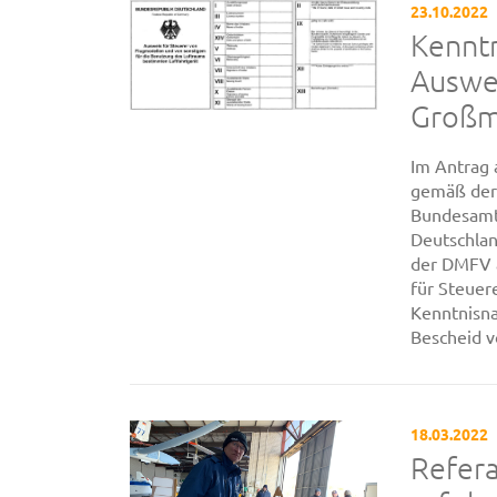
23.10.2022
Kenntn
Auswei
Großmo
Im Antrag 
gemäß der
Bundesamt 
Deutschla
der DMFV 
für Steuer
Kenntnisna
Bescheid vo
18.03.2022
Refer