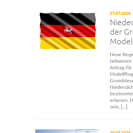
27.07.2026
Nieder
der G
Modell
Neue Rege
teilweisen
Antrag für
Modellflug
Grundsteue
Niedersäc
bestimmten
erlassen. 
sein, [...]
20.07.2026