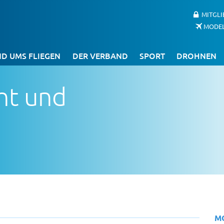
MITGL
MODE
D UMS FLIEGEN
DER VERBAND
SPORT
DROHNEN
ht und
M