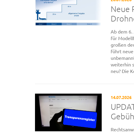
Neue R
Drohne
Ab dem 6.
für Modell
großen deu
führt neue 
unbemannt
weiterhin 
neu? Die K
14.07.2026
UPDAT
Gebühr
Rechtsanwa