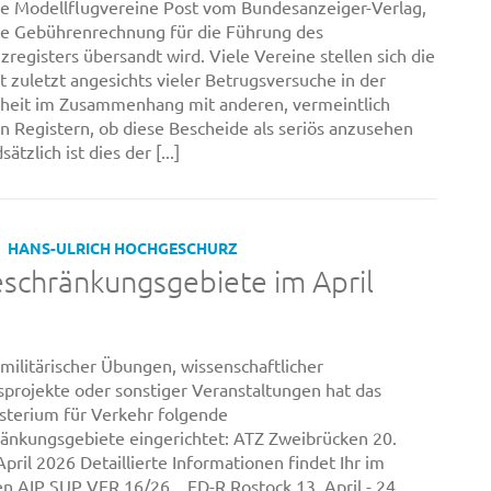
le Modellflugvereine Post vom Bundesanzeiger-Verlag,
ne Gebührenrechnung für die Führung des
zregisters übersandt wird. Viele Vereine stellen sich die
t zuletzt angesichts vieler Betrugsversuche in der
heit im Zusammenhang mit anderen, vermeintlich
en Registern, ob diese Bescheide als seriös anzusehen
ätzlich ist dies der [...]
HANS-ULRICH HOCHGESCHURZ
schränkungsgebiete im April
militärischer Übungen, wissenschaftlicher
projekte oder sonstiger Veranstaltungen hat das
terium für Verkehr folgende
änkungsgebiete eingerichtet: ATZ Zweibrücken 20.
 April 2026 Detaillierte Informationen findet Ihr im
n AIP SUP VFR 16/26. ED-R Rostock 13. April - 24.