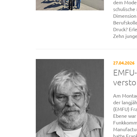
dem Modell
schulische
Dimension 
Berufskoll
Druck? Erl
Zehn junge
27.04.2026
EMFU-
verst
Am Montag,
der langjä
(EMFU) Fra
Ebene war 
Funkkommu
Manufactur
hatte Frank 