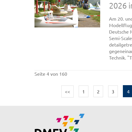
2026 i
Am 20. und
Modellflug
Deutsche M
Semi-Scale
detailgetr
gegeneinan
Technik. "
Seite 4 von 160
<<
1
2
3
4