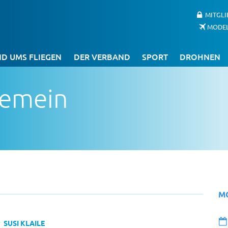
MITGL
MODE
D UMS FLIEGEN
DER VERBAND
SPORT
DROHNEN
gemein
M
SUSI KLAILE