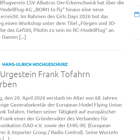
flugverein LSV Albatros Oer-Erkenschwick hat über die
 Modellflug-AG „BORN to fly“ hinaus eine neue
erreicht. Im Rahmen des Girls Days 2026 bot das
eg einen Workshop unter dem Titel „Fliegen und 3D-
ebe das Gefühl, Pilotin zu sein im RC-Modellflug“ an.
 Damen [...]
HANS-ULRICH HOCHGESCHURZ
Urgestein Frank Tofahrn
orben
 den 20. April 2026 verstarb im Alter von 68 Jahren
hrige Generalsekretär der European Model Flying Union
nk Tofahrn. Neben seiner Tätigkeit auf europäischer
Frank einer der Gründerväter des Verbandes für
nikation ISAD e.V. sowie der EMIG-RC (European
er & Importer Group / Radio Control). Seine Wurzeln
[...]