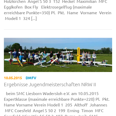
Holzkirchen Angel S 50 3 152 Heckel Maximilian MFC
Egglkofen Box Fly Elektrosegelflug (maximale
erreichbare Punkte=350) Pl. Pkt. Name Vorname Verein
Modell 1 324 [...]
10.05.2015
DMFV
Ergebnisse Jugendmeisterschaften NRW II
beim SMC Liesborn Wadersloh e.V. am 10.05.2015
Expertklasse (maximale erreichbare Punkte=220) Pl. Pkt.
Name Vorname Verein Modell 1 205 Althoff Johannes
MFC Coesfeld Angel S 50 2 199 Erning Timon MFC
Coesfeld Miss Wind S 50 3 197 Rump Janik SMC