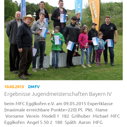
10.05.2015
DMFV
Ergebnisse Jugendmeisterschaften Bayern IV
beim MFC Egglkofen e.V. am 09.05.2015 Expertklasse
(maximale erreichbare Punkte=220) Pl. Pkt. Name
Vorname Verein Modell 1 182 Grilhuber Michael MFC
Egglkofen Angel S 50 2 180 Späth Aaron MFG