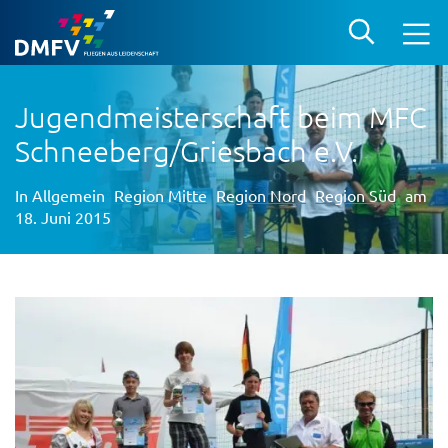
Jugendmeisterschaft beim MFC
Schneeberg/Griesbach e.V.
In
Allgemein
Region Mitte
Region Nord
Region Süd
am
18. Juni 2015