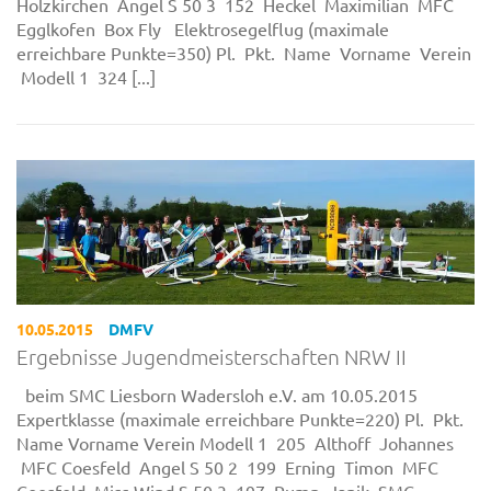
Holzkirchen Angel S 50 3 152 Heckel Maximilian MFC
Egglkofen Box Fly Elektrosegelflug (maximale
erreichbare Punkte=350) Pl. Pkt. Name Vorname Verein
Modell 1 324 [...]
10.05.2015
DMFV
Ergebnisse Jugendmeisterschaften NRW II
beim SMC Liesborn Wadersloh e.V. am 10.05.2015
Expertklasse (maximale erreichbare Punkte=220) Pl. Pkt.
Name Vorname Verein Modell 1 205 Althoff Johannes
MFC Coesfeld Angel S 50 2 199 Erning Timon MFC
Coesfeld Miss Wind S 50 3 197 Rump Janik SMC