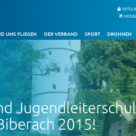
MITGL
MODE
D UMS FLIEGEN
DER VERBAND
SPORT
DROHNEN
nd Jugendleiterschul
Biberach 2015!