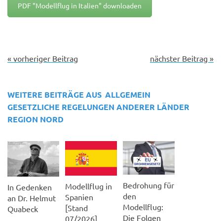
PDF "Modellflug in Italien" downloaden
« vorheriger Beitrag
nächster Beitrag »
WEITERE BEITRÄGE AUS
ALLGEMEIN
GESETZLICHE REGELUNGEN ANDERER LÄNDER
REGION NORD
Bedrohung für
Modellflug in
In Gedenken
den
Spanien
an Dr. Helmut
Modellflug:
[Stand
Quabeck
Die Folgen
07/2026]