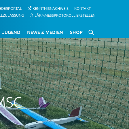
IEDERPORTAL
KENNTNISNACHWEIS
KONTAKT
LLZULASSUNG
LÄRMMESSPROTOKOLL ERSTELLEN
JUGEND
NEWS & MEDIEN
SHOP
 MSC